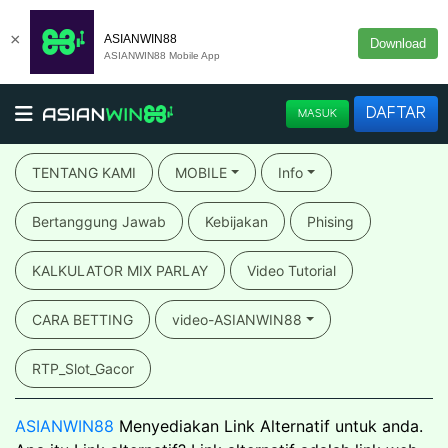
×
ASIANWIN88
Download
ASIANWIN88 Mobile App
DAFTAR
MASUK
TENTANG KAMI
MOBILE
Info
Bertanggung Jawab
Kebijakan
Phising
KALKULATOR MIX PARLAY
Video Tutorial
CARA BETTING
video-ASIANWIN88
RTP_Slot_Gacor
ASIANWIN88
Menyediakan Link Alternatif untuk anda.