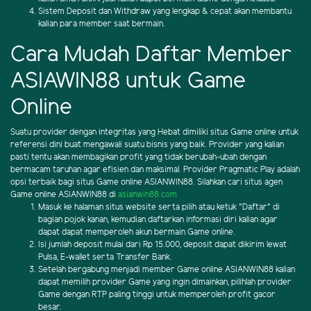
Sistem Deposit dan Withdraw yang lengkap & cepat akan membantu
kalian para member saat bermain.
Cara Mudah Daftar Member
ASIAWIN88 untuk Game
Online
Suatu provider dengan integritas yang Hebat dimiliki situs Game online untuk
referensi dini buat mengawali suatu bisnis yang baik. Provider yang kalian
pasti tentu akan membagikan profit yang tidak berubah-ubah dengan
bermacam taruhan agar efisien dan maksimal. Provider Pragmatic Play adalah
opsi terbaik bagi situs Game online ASIANWIN88. Silahkan cari situs agen
Game online ASIANWIN88 di
asianwin88.com
Masuk ke halaman situs website serta pilih atau ketuk "Daftar" di
bagian pojok kanan, kemudian daftarkan informasi diri kalian agar
dapat dapat memperoleh akun bermain Game online.
Isi jumlah deposit mulai dari Rp 15.000, deposit dapat dikirim lewat
Pulsa, E-wallet serta Transfer Bank.
Setelah bergabung menjadi member Game online ASIANWIN88 kalian
dapat memilih provider Game yang ingin dimainkan, pilihlah provider
Game dengan RTP paling tinggi untuk memperoleh profit gacor
besar.